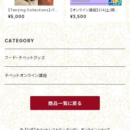
【Tenzing Collections】パソ
【オンライン講座】2/4(土)開催
コン＆IPAD収納バッグ（縦）
チベット暦学占星術講座（テンジ
¥5,000
¥3,500
ン・ロデン氏）テーマ 「日々の生
活に暦学占星術をいかすには」
CATEGORY
フード・チベットグッズ
チベットオンライン講座
商品一覧に戻る
© 【公式】チベットレストラン タシデレ オンラインショップ