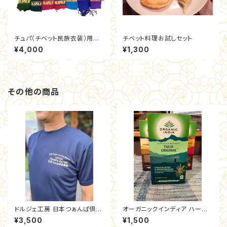
チュパ（チベット民族衣装）用ケ
チベット料理お試しセット
ラ（帯）
¥4,000
¥1,300
その他の商品
ドルジェ工房 日本つぁんぱ倶楽
オーガニックインディア ハーブ
部オリジナルTシャツ
ティー（1箱25包入り）
¥3,500
¥1,500