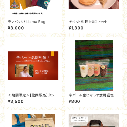
ラマバック/ Llama Bag
チベット料理お試しセット
¥3,000
¥1,300
＜期間限定＞【動画販売】タシデ
ネパール産ヒマラヤ食用岩塩
レ7周年記念イベント チベット
¥3,500
¥800
医学 アムチ小川康先生のお話
「チベット名医列伝！」