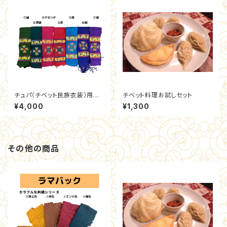
チュパ（チベット民族衣装）用ケ
チベット料理お試しセット
ラ（帯）
¥4,000
¥1,300
その他の商品